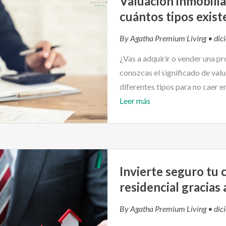
Valuación inmobiliar
cuántos tipos exist
By
Agatha Premium Living
• dic
¿Vas a adquirir o vender una p
conozcas el significado de valu
diferentes tipos para no caer e
Leer más
Invierte seguro tu c
residencial gracias 
By
Agatha Premium Living
• dic