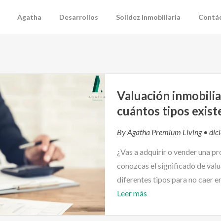
Agatha
Desarrollos
Solidez Inmobiliaria
Contá
Valuación inmobiliar
cuántos tipos exist
By
Agatha Premium Living
• dic
¿Vas a adquirir o vender una p
conozcas el significado de valu
diferentes tipos para no caer e
Leer más